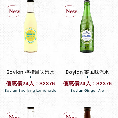
Boylan 檸檬風味汽水
Boylan 薑風味汽水
優惠價24入：$2376
優惠價24入：$2376
Boylan Sparking Lemonade
Boylan Ginger Ale