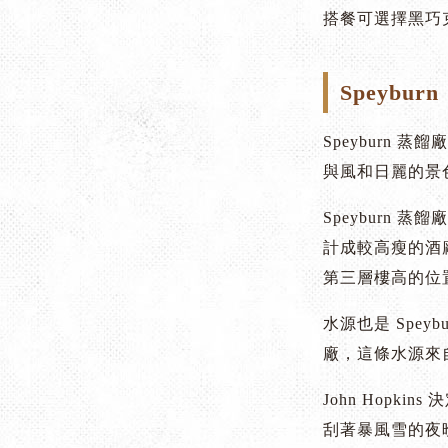
搭餐可選擇黑巧
Speyb
Speyburn
與風和日麗的景
Speyburn 蒸
計成較高瘦的酒廠
第三層樓高的位
水源也是 Spey
廠，這條水源來自
John Hopki
刮著暴風雪的夜