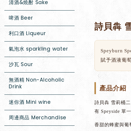
清酒&燒酎 Sake
啤酒 Beer
詩貝犇 
利口酒 Liqueur
氣泡水 sparkling water
Speyburn 
賦予酒液葡
沙瓦 Sour
無酒精 Non-Alcoholic
Drink
產品介紹
迷你酒 Mini wine
詩貝犇 雪莉桶
有 Speysi
周邊商品 Merchandise
香甜的蜂蜜與葡