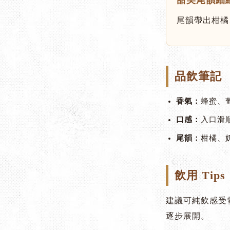
甜美尾韻細
尾韻帶出柑橘
品飲筆記
香氣：
蜂蜜、
口感：
入口滑
尾韻：
柑橘、
飲用 Tips
建議可純飲感受
逐步展開。