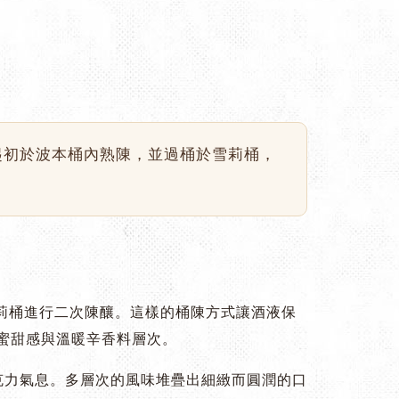
Cask Finish 起初於波本桶內熟陳，並過桶於雪莉桶，
莉桶進行二次陳釀。這樣的桶陳方式讓酒液保
、蜂蜜甜感與溫暖辛香料層次。
克力氣息。多層次的風味堆疊出細緻而圓潤的口