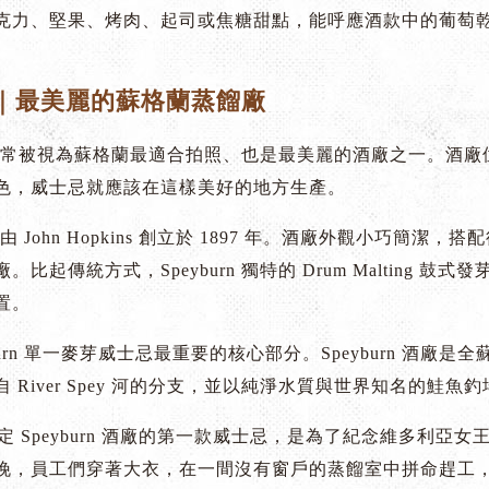
克力、堅果、烤肉、起司或焦糖甜點，能呼應酒款中的葡萄
urn｜最美麗的蘇格蘭蒸餾廠
 蒸餾廠常被視為蘇格蘭最適合拍照、也是最美麗的酒廠之一。酒廠位
色，威士忌就應該在這樣美好的地方生產。
餾廠由 John Hopkins 創立於 1897 年。酒廠外觀小巧簡潔，搭
。比起傳統方式，Speyburn 獨特的 Drum Malting
置。
burn 單一麥芽威士忌最重要的核心部分。Speyburn 酒廠是全蘇
 River Spey 河的分支，並以純淨水質與世界知名的鮭魚
ns 決定 Speyburn 酒廠的第一款威士忌，是為了紀念維多利亞女王登
晚，員工們穿著大衣，在一間沒有窗戶的蒸餾室中拼命趕工，創