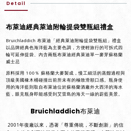
Detail
布萊迪經典萊迪附輪提袋雙瓶組禮盒
Bruichladdich 布萊迪「經典萊迪附輪提袋雙瓶組」禮盒
以品牌經典色海洋藍為主要色調，方便輕旅行的可拆式四
輪可延伸提袋、內含兩瓶布萊迪經典萊迪單一麥芽蘇格蘭
威士忌
原料採用 100％ 蘇格蘭大麥製成，慢工細活的蒸餾過程與
頂級美國橡木桶碰撞出前所未有的極致滑順口感。瓶身使
用的海洋藍則取自布萊迪位於蘇格蘭酒廠外大西洋的海水
藍，眼見瓶身即能感受到艾雷島的海天一線的蔚藍美景。
Bruichladdich布萊迪
2001年復廠以來，憑著「尊重傳統，不斷創新」的信