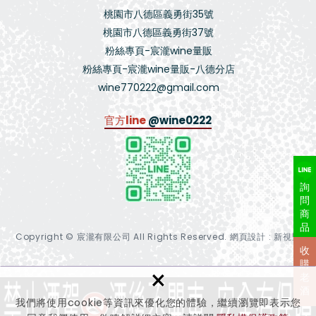
桃園市八德區義勇街35號
桃園市八德區義勇街37號
粉絲專頁-宸瀧wine量販
粉絲專頁-宸瀧wine量販-八德分店
wine770222@gmail.com
官方line
@wine0222
詢
問
商
品
Copyright © 宸瀧有限公司 All Rights Reserved.
網頁設計 : 新視野
收
購
×
老
酒
我們將使用cookie等資訊來優化您的體驗，繼續瀏覽即表示您