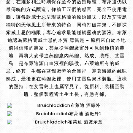
念，在維多利亞時期保存至今的蒸餾廠裡，布萊迪仍以
最傳統的方式釀造，仰賴工匠們的感官，完全不使用電
腦，讓每款威士忌呈現蘇格蘭的原始風味，以及艾雷島
獨特的天候風土所帶來的特色，同時打破常規，不斷探
索威士忌的極限，專心追求最能碰觸靈魂的酒液。布萊
迪認為蘇格蘭威士忌的本質 應當是 – 原料來自於本地
值得信賴的農家，甚至從蒸餾廠窗外可見到種植的農
地，再將大麥帶進蒸餾廠內蒸餾、熟成、裝瓶。艾雷
島，是布萊迪源自血液裡的驕傲。布萊迪所有的威士
忌，終其一生都在蒸餾廠旁的倉庫裡，迎著海風的鹹味
熟成，最後更在蒸餾廠裡，使用艾雷島泉水裝瓶。這樣
的堅持，在艾雷島上也屬罕見了。從原料、裝桶至裝
瓶，整個製程皆土生土長，有憑有據。