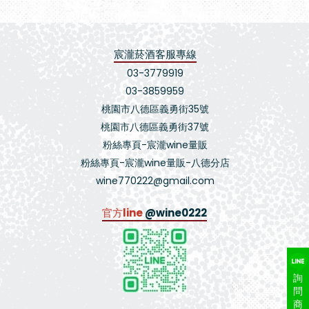
宸瀧菸酒客服專線
03-3779919
03-3859959
桃園市八德區義勇街35號
桃園市八德區義勇街37號
粉絲專頁-宸瀧wine量販
粉絲專頁-宸瀧wine量販-八德分店
wine770222@gmail.com
官方line
@wine0222
詢
問
商