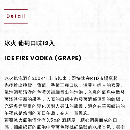
Detail
冰火 葡萄口味12入
ICE FIRE VODKA (GRAPE)
冰火氣泡酒自2004年上市以來，即快速在RTD市場竄起，
先後推出檸檬、葡萄、香檳三種口味，深受年輕人的喜愛。
氣泡酒那清澈的色澤與細細冒出的泡泡，入鼻的氣息中散發
著淡淡清新的果香，入喉的口感中散發著濃郁優雅的餘韻，
充滿多元豐富的變化與耐人尋味的韻致，適合在華麗繽紛的
午夜或是悠閒的夏日午后，令人一嘗難忘。
葡萄冰火氣泡酒含有3.5%的酒精度，精心調製而成的口
感，細緻綿密的氣泡中帶著色澤桃紅嬌豔的水果香氣，獨樹