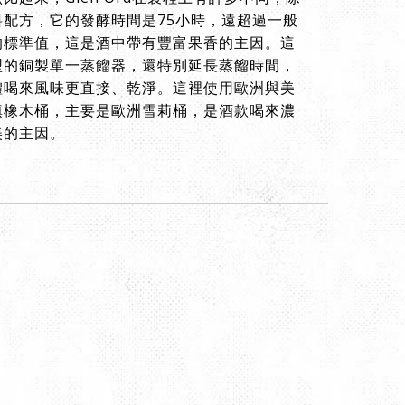
料配方，它的發酵時間是75小時，遠超過一般
時的標準值，這是酒中帶有豐富果香的主因。這
型的銅製單一蒸餾器，還特別延長蒸餾時間，
體喝來風味更直接、乾淨。這裡使用歐洲與美
填橡木桶，主要是歐洲雪莉桶，是酒款喝來濃
美的主因。