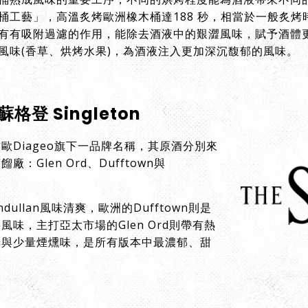
桶工藝」，高溫炙烤歐洲橡木桶達188 秒，相當於一般炙
有有吸附過濾的作用，能除去酒液中的艱澀風味，賦予酒體
風味(香草、烘烤水果)，為酒液注入更加深沉馥郁的風味。
蘇格登 Singleton
歐Diageo旗下一品牌名稱，其原酒分別來
：Glen Ord、Dufftown與
dullan風味清爽，歐洲的Dufftown則是
風味，主打亞太市場的Glen Ord則帶有熱
糖與少量煙燻味，是所有版本中最濃郁、甜