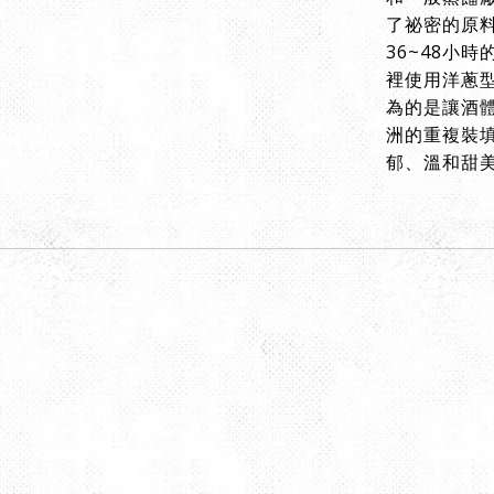
了祕密的原
36~48小
裡使用洋蔥
為的是讓酒
洲的重複裝
郁、溫和甜