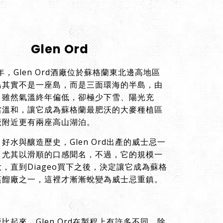
Glen Ord
年，Glen Ord酒廠位於蘇格蘭東北邊高地區
島其實不是一座島，而是三面環海的半島，由
，雖然氣溫終年偏低，卻極少下雪、陽光充
當溫和，讓它成為蘇格蘭最肥沃的大麥種植區
廠附近更有兩座高山湖泊。
好水與釀造歷史，Glen Ord出產的威士忌一
，尤其以滑順的口感聞名，不過，它的規模一
，直到Diageo買下之後，決定讓它成為蘇格
蒸餾廠之一，這裡才漸漸蛻變為威士忌重鎮。
比起來，Glen Ord在製程上有許多不同，除