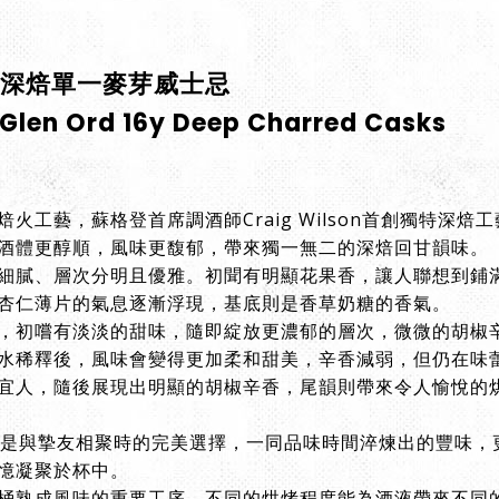
6年深焙單一麥芽威士忌
 Glen Ord 16y Deep Charred Casks
火工藝，蘇格登首席調酒師Craig Wilson首創獨特深
酒體更醇順，風味更馥郁，帶來獨一無二的深焙回甘韻味。
細膩、層次分明且優雅。初聞有明顯花果香，讓人聯想到鋪
杏仁薄片的氣息逐漸浮現，基底則是香草奶糖的香氣。
，初嚐有淡淡的甜味，隨即綻放更濃郁的層次，微微的胡椒
水稀釋後，風味會變得更加柔和甜美，辛香減弱，但仍在味
宜人，隨後展現出明顯的胡椒辛香，尾韻則帶來令人愉悅的
年是與摯友相聚時的完美選擇，一同品味時間淬煉出的豐味，
憶凝聚於杯中。
熟成風味的重要工序，不同的烘烤程度能為酒液帶來不同的風味變