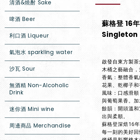
清酒&燒酎 Sake
啤酒 Beer
蘇格登 1
Singleton
利口酒 Liqueur
氣泡水 sparkling water
啟發自東方製茶焙
沙瓦 Sour
木桶之藝融合，
香氣：整體香氣
無酒精 Non-Alcoholic
花果、乾椰子和
Drink
風味：口感滑順
與葡萄果香。加
餘韻：開頭溫和
迷你酒 Mini wine
出與柔順。
蘇格登深焙16
周邊商品 Merchandise
每一刻的美好回
烤桶是影響橡木桶