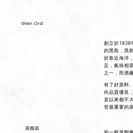
創立於1838
的黑島，黑
於靠近海洋
足，氣候相
之一，而酒
有了好原料、
向品質優良
直以來都不大
登最重要的
和一般蒸餾廠