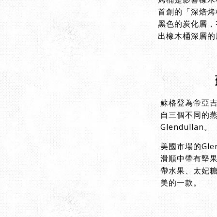
首創的「深焙烤
黑色的炭化層，
出橡木桶深層的
蘇格登為帝亞吉
自三個不同的蒸餾廠
Glendullan。
美國市場的Glen
滑順中帶有堅果
帶水果、太妃
美的一款。