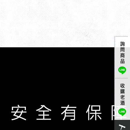
官方line
@wine0222