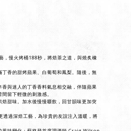
焙工藝，慢火烤桶188秒，將焙茶之道，與燒炙橡
滿丁香的甜烤蘋果、白葡萄和鳳梨。隨後，無
辛香與迷人的丁香香料氣息相交融，伴隨蘋果
蕾間留下輕微的刺激感。
烘焙甜味。加水後慢慢啜飲，回甘韻味更加突
更透過深焙工藝，為珍貴的友誼注入溫暖，將
化；蘇格登首席調酒師 Craig Wilson