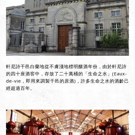
軒尼詩干邑白蘭地從不膚淺地標明釀酒年份，由於軒尼詩
的四十座酒窖中，存放了二十萬桶的「生命之水」(Eaux-
de-vie，即用來調製干邑的原酒)，許多生命之水的酒齡己
經超過百年。