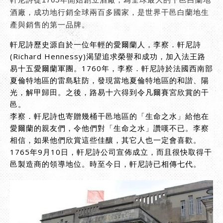
酒廠，成功地行銷全球兩百多國家，是世界干邑白蘭地生
產與銷售的第一品牌。
軒尼詩歷史源自於一位年輕的愛爾蘭人，李察．軒尼詩
(Richard Hennessy)渴望追求榮譽和成功，加入法王路
易十五愛爾蘭軍團。1760年，李察．軒尼詩於法國西南部
夏倫特地區的雷島駐防，發現當地夏倫特地區的和諧、陽
光，解甲歸田。之後，路易十六得到令凡爾賽宮欣賞的干
邑。
李察．軒尼詩也寄贈幾桶干邑地區的「生命之水」給他在
愛爾蘭的親友們，令他們對「生命之水」讚嘆不已。李察
相信，如果他們欣賞這些佳釀，其它人也一定會喜歡。
1765年9月10日，軒尼詩公司宣佈成立，而且很快取得干
邑製造商的領導地位。時至今日，軒尼詩已相傳七代。