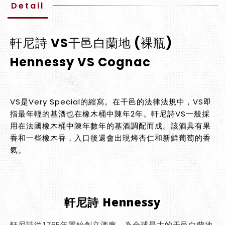
Detail
軒尼詩 VS干邑白蘭地 (裸瓶)
Hennessy VS
Cognac
VS是Very Special的縮寫。在干邑的法律法規中，VS即
指最年輕的基酒也在橡木桶中陳年2年。軒尼詩VS一般採
用在法國橡木桶中陳年數年的基酒調配而成。該酒具有果
香和一些橡木香，入口後還會出現烤杏仁和新鮮葡萄的香
氣。
軒尼詩 Hennessy
軒尼詩從1765年開始創立酒廠，為全球最大的干邑白蘭地