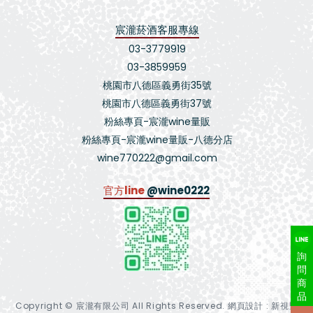
宸瀧菸酒客服專線
03-3779919
03-3859959
桃園市八德區義勇街35號
桃園市八德區義勇街37號
粉絲專頁-宸瀧wine量販
粉絲專頁-宸瀧wine量販-八德分店
wine770222@gmail.com
官方line
@wine0222
詢
問
商
品
Copyright © 宸瀧有限公司 All Rights Reserved.
網頁設計 : 新視野