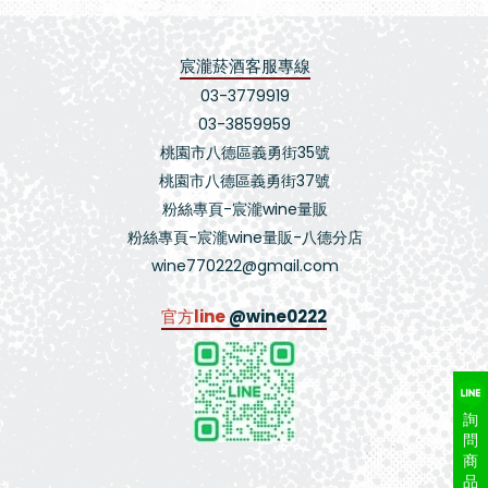
宸瀧菸酒客服專線
03-3779919
03-3859959
桃園市八德區義勇街35號
桃園市八德區義勇街37號
粉絲專頁-宸瀧wine量販
粉絲專頁-宸瀧wine量販-八德分店
wine770222@gmail.com
官方line
@wine0222
詢
問
商
品