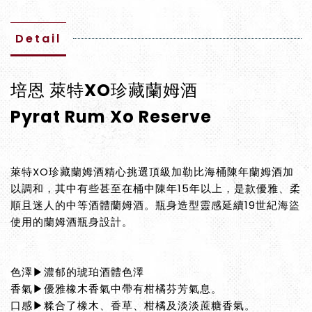
Detail
培恩 萊特XO珍藏蘭姆酒
Pyrat Rum Xo Reserve
萊特XO珍藏蘭姆酒精心挑選頂級加勒比海桶陳年蘭姆酒加
以調和，其中有些甚至在桶中陳年15年以上，是款優雅、柔
順且迷人的中等酒體蘭姆酒。瓶身造型靈感延續19世紀海盜
使用的蘭姆酒瓶身設計。
色澤▶濃郁的琥珀酒體色澤
香氣▶優雅橡木香氣中帶有柑橘芬芳氣息。
口感▶糅合了橡木、香草、柑橘及淡淡蔗糖香氣。