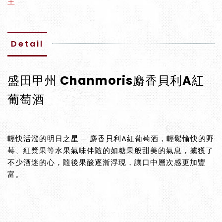
主
Detail
盛田甲州 Chanmoris麝香貝利A紅
葡萄酒
輕快活潑的明日之星 ─ 麝香貝利A紅葡萄酒，輕鬆愉快的野
莓、紅漿果等水果氣味伴隨的如糖果般甜美的氣息，擄獲了
不少酒迷的心，隨後果酸逐漸浮現，讓口中層次感更加豐
富。