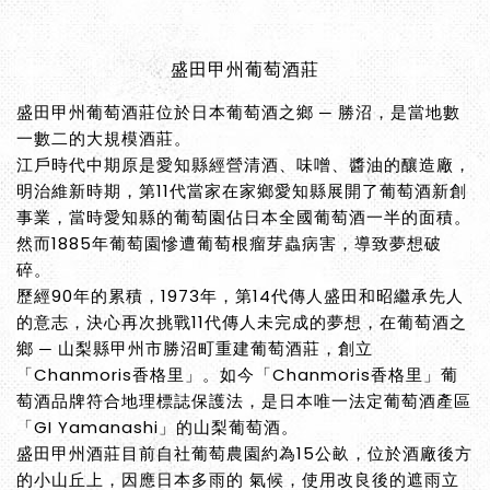
盛田甲州葡萄酒莊
盛田甲州葡萄酒莊位於日本葡萄酒之鄉 ─ 勝沼，是當地數
一數二的大規模酒莊。
江戶時代中期原是愛知縣經營清酒、味噌、醬油的釀造廠，
明治維新時期，第11代當家在家鄉愛知縣展開了葡萄酒新創
事業，當時愛知縣的葡萄園佔日本全國葡萄酒一半的面積。
然而1885年葡萄園慘遭葡萄根瘤芽蟲病害，導致夢想破
碎。
歷經90年的累積，1973年，第14代傳人盛田和昭繼承先人
的意志，決心再次挑戰11代傳人未完成的夢想，在葡萄酒之
鄉 ─ 山梨縣甲州市勝沼町重建葡萄酒莊，創立
「Chanmoris香格里」。如今「Chanmoris香格里」葡
萄酒品牌符合地理標誌保護法，是日本唯一法定葡萄酒產區
「GI Yamanashi」的山梨葡萄酒。
盛田甲州酒莊目前自社葡萄農園約為15公畝，位於酒廠後方
的小山丘上，因應日本多雨的 氣候，使用改良後的遮雨立