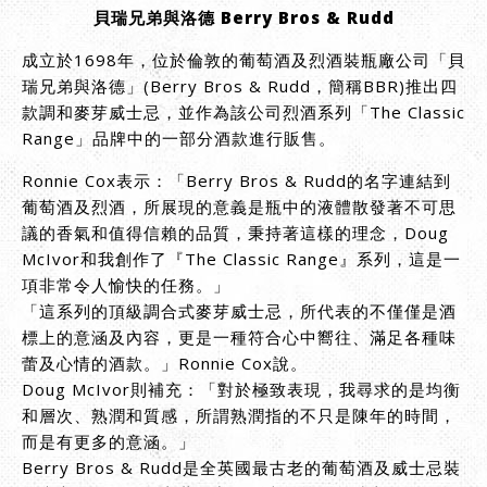
貝瑞兄弟與洛德 Berry Bros & Rudd
成立於1698年，位於倫敦的葡萄酒及烈酒裝瓶廠公司「貝
瑞兄弟與洛德」(Berry Bros & Rudd，簡稱BBR)推出四
款調和麥芽威士忌，並作為該公司烈酒系列「The Classic
Range」品牌中的一部分酒款進行販售。
Ronnie Cox表示：「Berry Bros & Rudd的名字連結到
葡萄酒及烈酒，所展現的意義是瓶中的液體散發著不可思
議的香氣和值得信賴的品質，秉持著這樣的理念，Doug
McIvor和我創作了『The Classic Range』系列，這是一
項非常令人愉快的任務。」
「這系列的頂級調合式麥芽威士忌，所代表的不僅僅是酒
標上的意涵及內容，更是一種符合心中嚮往、滿足各種味
蕾及心情的酒款。」Ronnie Cox說。
Doug McIvor則補充：「對於極致表現，我尋求的是均衡
和層次、熟潤和質感，所謂熟潤指的不只是陳年的時間，
而是有更多的意涵。」
Berry Bros & Rudd是全英國最古老的葡萄酒及威士忌裝