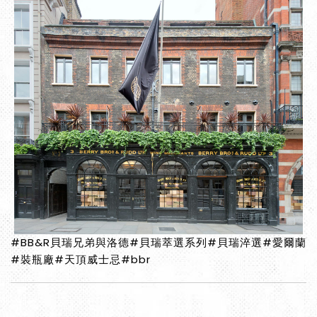
#BB&R貝瑞兄弟與洛德#貝瑞萃選系列#貝瑞淬選#愛爾蘭
#裝瓶廠#天頂威士忌#bbr