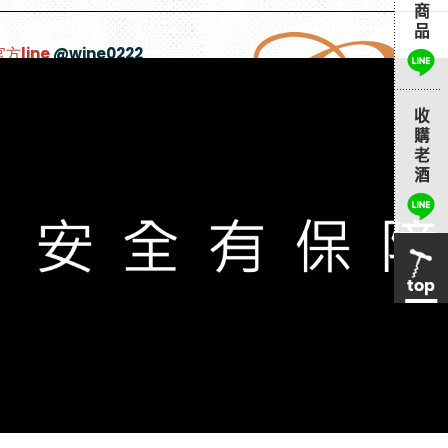
官方line
@wine0222