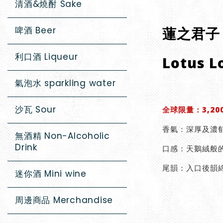
清酒&燒酎 Sake
蓮之君子
啤酒 Beer
利口酒 Liqueur
Lotus L
氣泡水 sparkling water
沙瓦 Sour
全球限量：3,20
香氣：深厚及濃
無酒精 Non-Alcoholic
Drink
口感：天鵝絨般
尾韻：入口後韻
迷你酒 Mini wine
周邊商品 Merchandise