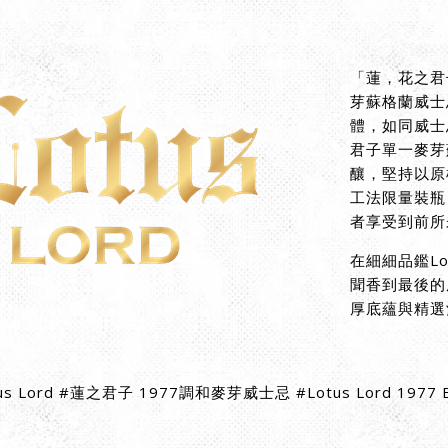
「蓮，花之君子
芽蘇格蘭威士
體，如同威士忌
君子單一麥芽
釀，堅持以原
工法限量裝瓶
者享受到前所
在細細品鑑Lo
聞香到最後的尾
厚底蘊與精選
 Lord #蓮之君子 1977調和麥芽威士忌 #Lotus Lord 1977 Ble