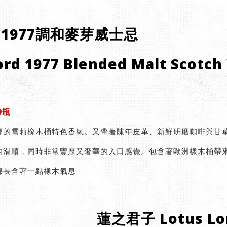
 1977調和麥芽威士忌
ord 1977 Blended Malt Scotch
0瓶
郁的雪莉橡木桶特色香氣。又帶著陳年皮革、新鮮研磨咖啡與甘
的滑順，同時非常豐厚又奢華的入口感覺。包含著歐洲橡木桶帶
綿長含著一點橡木氣息
蓮之君子 Lotus Lo