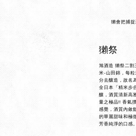
獺會把捕捉
獺祭
旭酒造 獺祭二
米-山田錦，每粒
分去釀造，故名
全日本「精米步
釀，酒質清新高
量之極品!! 香
感覺，酒質內斂
的華麗甜味和極
芳香純淨的口感