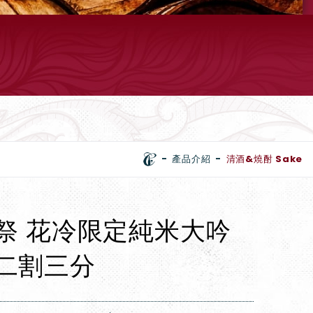
產品介紹
清酒&燒酎 Sake
祭 花冷限定純米大吟
二割三分