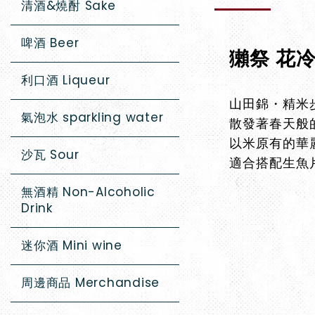
清酒&燒酎 Sake
啤酒 Beer
獺祭 花
利口酒 Liqueur
山田錦・精米歩
氣泡水 sparkling water
散發著春天般
以米原有的華
沙瓦 Sour
適合搭配生魚
無酒精 Non-Alcoholic
Drink
迷你酒 Mini wine
周邊商品 Merchandise