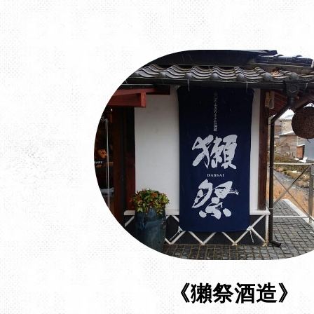
《獺祭酒造》