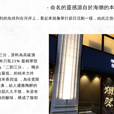
- 命名的靈感源自於海獺的本
到的魚排列在河岸上，看起來就像舉行節日活動一樣，由此泛指
割三分，原料為高級酒
米只取23% 最精華部
為「二割三分」， 獨步
合最低」的純米大吟
雅米香四溢 ，為珍貴限
氣撲鼻，給人優雅陶醉的
餘韻久久不散，米原有
微的酸味，構成了馥郁
。