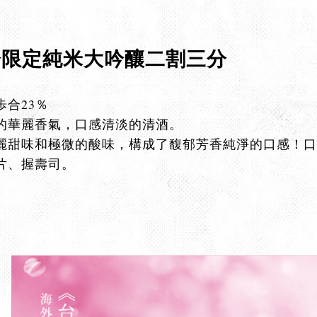
冷限定純米大吟釀二割三分
合23％
的華麗香氣，口感清淡的清酒。
麗甜味和極微的酸味，構成了馥郁芳香純淨的口感！口
片、握壽司。