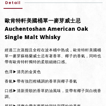
Detail
歐肯特軒美國桶單一麥芽威士忌
Auchentoshan American Oak
Single Malt Whisky
經過三次蒸餾且全程在波本桶中熟成，歐肯特軒美國桶
單一麥芽蘇格蘭威士忌有著香草、椰子的香氣，同時也
帶有歐肯特軒獨特的柔順細緻口感。
色澤▶清亮的金黃色
香氣▶帶有強烈柑橘調的香草與椰子香氣
口感▶清新滑順的香草奶油風味，並帶有椰子與白桃香
調。