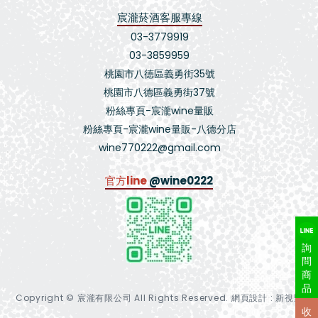
宸瀧菸酒客服專線
03-3779919
03-3859959
桃園市八德區義勇街35號
桃園市八德區義勇街37號
粉絲專頁-宸瀧wine量販
粉絲專頁-宸瀧wine量販-八德分店
wine770222@gmail.com
官方line
@wine0222
詢
問
商
品
Copyright © 宸瀧有限公司 All Rights Reserved.
網頁設計 : 新視野
收