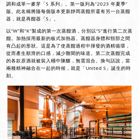
調和成單一麥芽「S 系列」。第一版列為“2023 年夏季”
版。此名稱將隨每個版本更新靜岡蒸餾所還有另一台蒸餾
器，就是再餾器「S」。
以“W”和“K”製成的第一次蒸餾酒，分別以“S”進行第二次蒸
餾。加熱採用最新的板式加熱器。蒸餾器身體和頸部之間
有凸起的形狀。這是為了使蒸餾過程中揮發的酒精循環，
從而產生順滑的口感，減少難聞的味道。第二次蒸餾完成
的各款原酒就被裝入桶中陳釀，無需混合。換句話說，當
兩種精神融合在一起的時候，就是「United S」誕生的時
刻。