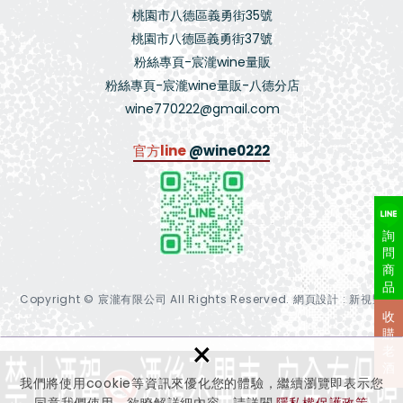
桃園市八德區義勇街35號
桃園市八德區義勇街37號
粉絲專頁-宸瀧wine量販
粉絲專頁-宸瀧wine量販-八德分店
wine770222@gmail.com
官方line
@wine0222
詢
問
商
品
Copyright © 宸瀧有限公司 All Rights Reserved.
網頁設計 : 新視野
收
購
×
老
酒
我們將使用cookie等資訊來優化您的體驗，繼續瀏覽即表示您