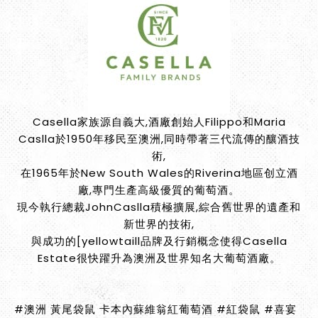
Casella家族源自義大,酒廠創始人Filippo和Maria
Caslla於1950年移民至澳洲,同時帶著三代流傳的釀酒技
術,
在1965年於New South Wales的Riverina地區创立酒
廠,專門生產高級優質的葡萄酒。
現今執行總裁JohnCaslla積極擴展,綜合舊世界的遺產和
新世界的技術,
與成功的[yellowtaill品牌及行銷概念使得Casella
Estate很快躍升為澳洲及世界知名大葡萄酒廠。
#澳洲 黃尾袋鼠 卡本內蘇維翁紅葡萄酒 #紅袋鼠 #喜宴