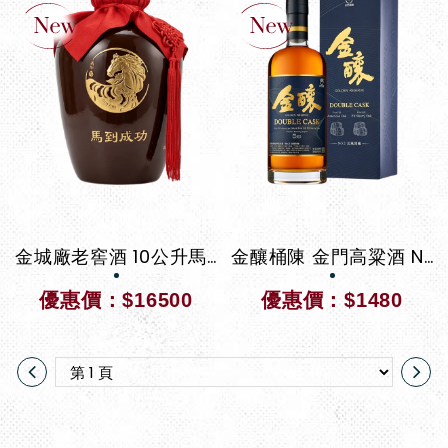
金城廠老窖酒 10公升馬到成功員工專供酒
金釀桶陳 金門高粱酒 No.2 北風烈魄
優惠價：$16500
優惠價：$1480