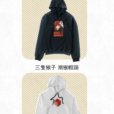
三隻猴子 潮猴帽踢