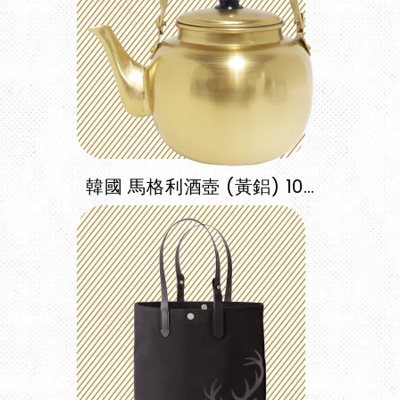
韓國 馬格利酒壺 (黃鋁) 1000ml