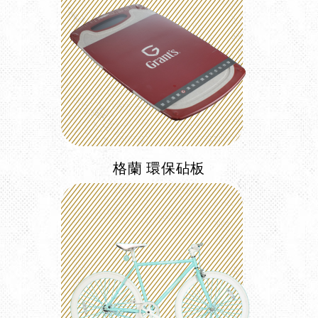
格蘭 環保砧板