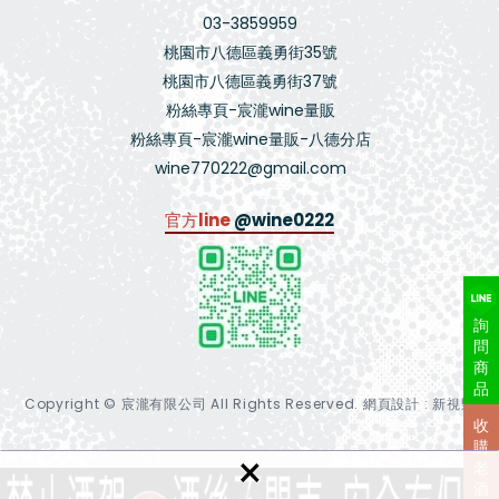
03-3859959
桃園市八德區義勇街35號
桃園市八德區義勇街37號
粉絲專頁-宸瀧wine量販
粉絲專頁-宸瀧wine量販-八德分店
wine770222@gmail.com
官方line
@wine0222
詢
問
商
品
Copyright © 宸瀧有限公司 All Rights Reserved.
網頁設計 : 新視野
收
購
×
老
酒