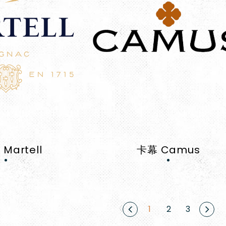
Martell
卡幕 Camus
1
2
3