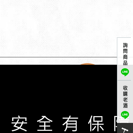
官方line
@wine0222