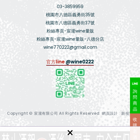
03-3859959
桃園市八德區義勇街35號
桃園市八德區義勇街37號
粉絲專頁-宸瀧wine量販
粉絲專頁-宸瀧wine量販-八德分店
wine770222@gmail.com
官方line
@wine0222
詢
問
商
品
Copyright © 宸瀧有限公司 All Rights Reserved.
網頁設計 : 新視野
收
購
×
老
酒